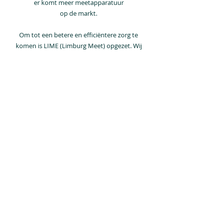
er komt meer meetapparatuur
op de markt.
Om tot een betere en efficiëntere zorg te
komen is LIME (Limburg Meet) opgezet. Wij
streven ernaar om de zorg in Limburg en de
rest van Nederland te verbeteren door te
focussen op preventie, passende zorg en
kwetsbare groepen.
Lees meer
LIME Limburg Meet
Brightlands Smart Services Campus