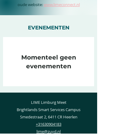
oude website:
www.limeconnect.nl
EVENEMENTEN
Momenteel geen
evenementen
LIME Limburg Meet
Brightlands Smart Services Campus
Smedestraat 2, 6411 CR Heerlen
+31630904183
lime@zuyd.nl