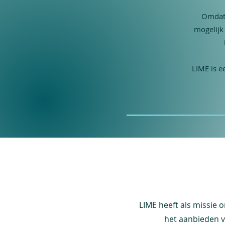
Omdat 
mogelijk
LIME is e
LIME heeft als missie 
het aanbieden v