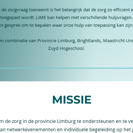
de zorgvraag toeneemt is het belangrijk dat de zorg zo efficiënt 
 toegepast wordt. LIME kan helpen met verschillende hulpvragen.
in gesprek om te bepalen waar onze hulp van toepassing kan zijn
en combinatie­­­ van Provincie Limburg, Brightlands, Maastricht Uni
Zuyd Hogeschool.
MISSIE
om de zorg in de provincie Limburg te ondersteunen en te v
an netwerkevenementen en individuele begeleiding op het g