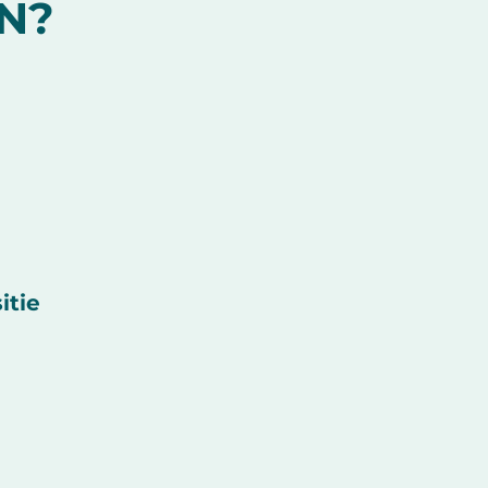
N?
itie
€