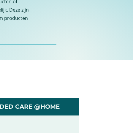
cten of -
jk. Deze zijn
om producten
DED CARE @HOME