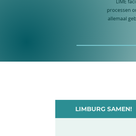
LIME fac
processen on
allemaal ge
LIMBURG SAMEN!