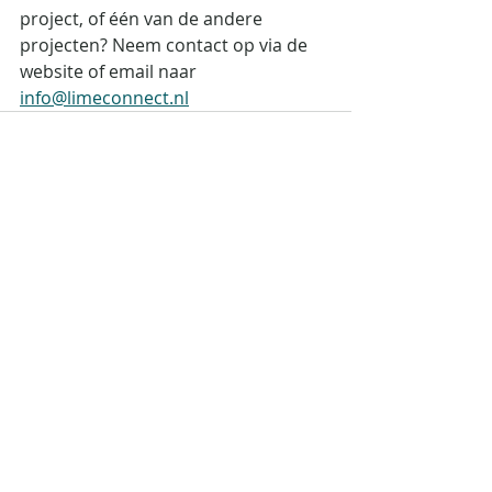
project, of één van de andere 
projecten? Neem contact op via de 
website of email naar 
info@limeconnect.nl
Terug naar nieuws
LIME Limburg Meet
Brightlands Smart Services Campus
Smedestraat 2, 6411 CR Heerlen
+31630904183
lime@zuyd.nl