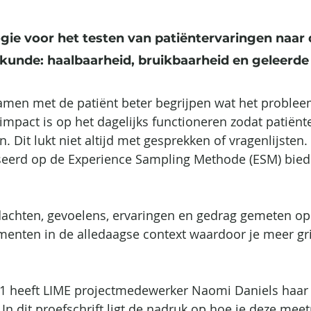
ie voor het testen van patiëntervaringen naar 
kunde: haalbaarheid, bruikbaarheid en geleerde 
amen met de patiënt beter begrijpen wat het probleem
impact is op het dagelijks functioneren zodat patiënt
n. Dit lukt niet altijd met gesprekken of vragenlijsten.
eerd op de Experience Sampling Methode (ESM) bied
achten, gevoelens, ervaringen en gedrag gemeten op 
enten in de alledaagse context waardoor je meer grip
 heeft LIME projectmedewerker Naomi Daniels haar p
 In dit proefschrift ligt de nadruk op hoe je deze mee