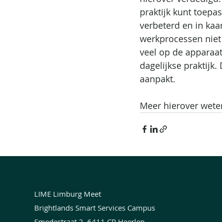
praktijk kunt toepa
verbeterd en in kaa
werkprocessen niet 
veel op de apparaat
dagelijkse praktijk.
aanpakt.
Meer hierover wete
LIME Limburg Meet
Brightlands Smart Services Campus
Smedestraat 2, 6411 CR Heerlen