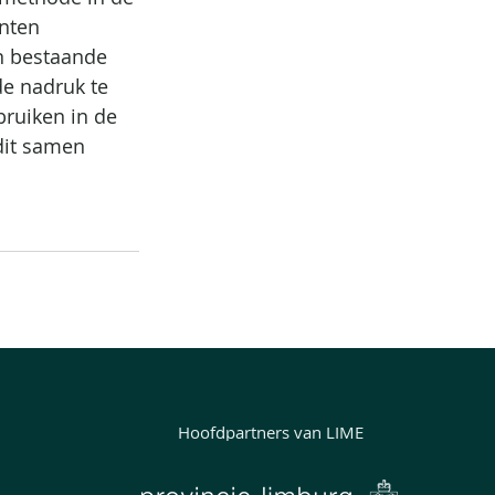
nten 
en bestaande 
de nadruk te 
ruiken in de 
 dit samen 
Hoofdpartners van LIME