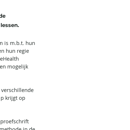
de 
lessen.
 is m.b.t. hun 
en hun regie 
 eHealth 
en mogelijk 
verschillende 
 krijgt op 
roefschrift 
tmethode in de 